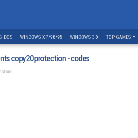
S-DOS
WINDOWS XP/98/95
WINDOWS 3.X
TOP GAMES
ents copy20protection - codes
ection