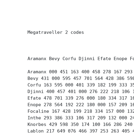
Megatraveller 2 codes
Aramanx Bevy Corfu Djinni Efate Enope F
Aramanx 000 451 163 400 458 278 167 293
Bevy 431 000 595 457 701 564 428 386 59
Corfu 163 595 000 401 339 182 199 333 3
Djinni 400 457 401 000 276 222 218 106 
Efate 478 701 339 276 000 180 334 317 1
Enope 278 564 192 222 180 000 157 209 1
Focaline 167 428 199 218 334 157 000 13
Inthe 293 386 333 106 317 209 132 000 2
Knorbes 429 598 350 174 100 166 286 240
Lablon 217 649 076 466 397 253 263 405 